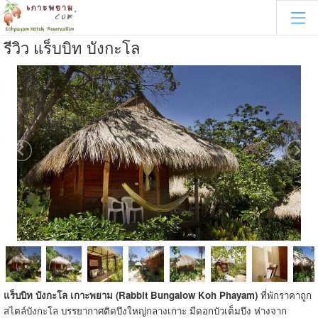
รีวิว แร็บบิท บังกะโล
แร็บบิท บังกะโล เกาะพยาม (Rabbit Bungalow Koh Phayam)
ที่พักราคาถูก
สไตล์บังกะโล บรรยากาศติดบึงใหญ่กลางเกาะ มีดอกบัวเต็มบึง ห่างจาก